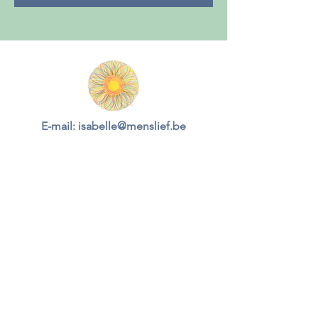
E-mail:
isabelle@menslief.be
Gsm:
+32 470 56 16 86
Haantjesstraat 5a
8700 Aarsele (Tielt)
(enkel op afspraak)
BE1.000.721.482
Nieuwsbrief
© 2026 MensLief | Isabelle Scherrens
De informatie op deze website en aankoop van