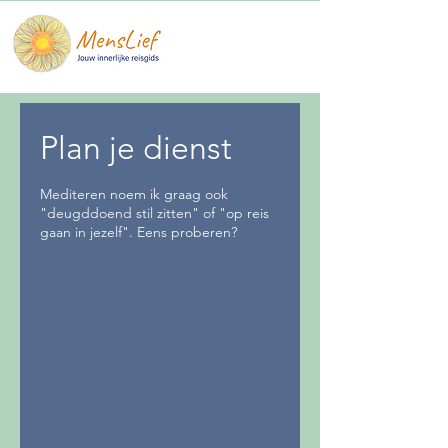
Plan je dienst
Mediteren noem ik graag ook
"deugddoend stil zitten" of "op reis
gaan in jezelf". Eens proberen?