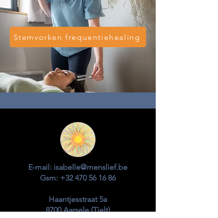
Stemvorken frequentiehealing
E-mail:
isabelle@menslief.be
Gsm:
+32 470 56 16 86
Haantjesstraat 5a
8700 Aarsele (Tielt)