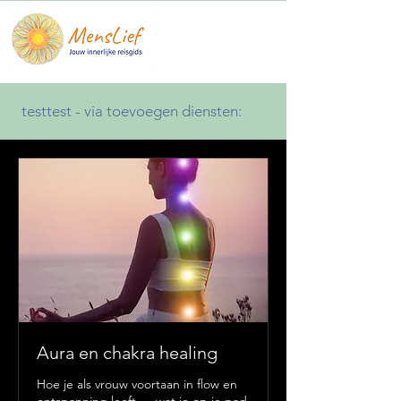
testtest - via toevoegen diensten:
Aura en chakra healing
Hoe je als vrouw voortaan in flow en