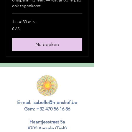
ontspanning leeft — wat je op je pad
ook tegenkomt
1 uur 30 min.
65
€ 65
euro
Nu boeken
E-mail:
isabelle@menslief.be
Gsm:
+32 470 56 16 86
Haantjesstraat 5a
8700 Aarsele (Tielt)