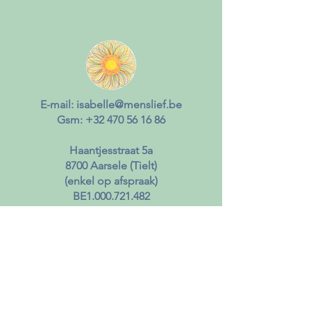
E-mail:
isabelle@menslief.be
Gsm:
+32 470 56 16 86
Haantjesstraat 5a
8700 Aarsele (Tielt)
(enkel op afspraak)
BE1.000.721.482
Nieuwsbrief
© 2026 MensLief | Isabelle Scherrens
De informatie op deze website en aankoop van
... deelname aan ... is bedoeld voor inspiratie en