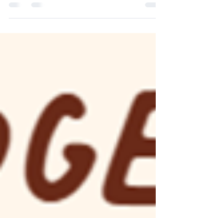
gezelschap zeker. Het is zo vanzelfsprekend
geworden dat je het niet eens meer doorhebt.
Maar het gaat verder dan alleen je lichaam. Je
houdt ook je woorden in, je emoties, je mening.
Je maakt jezelf kleiner zodat anderen zich groter
kunnen voelen. Je past je aan, slikt dingen in tot
de emmer overloopt. En dan komen ze eruit,
overspoeld door emotie, waardoor je jezelf
schaamt en nó