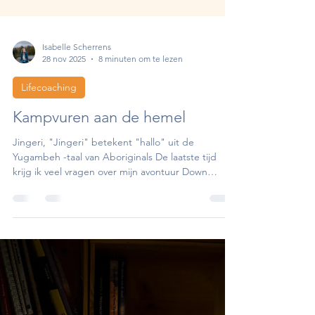
Isabelle Scherrens
28 nov 2025
8 minuten om te lezen
Lifecoaching
Kampvuren aan de hemel
Jingeri, "Jingeri" betekent "hallo" uit de
Yugambeh -taal van Aboriginals De laatste tijd
krijg ik veel vragen over mijn avontuur Down
Under. En ja, deze nieuwsbrief gaat eens niet over
healing of stemvorken. 😊 Het gaat over
levenswijsheid die duizenden jaren oud is. Over
ontmoetingen die me raakten. Gesprekken met
aboriginals, first nations genoemd. Over een